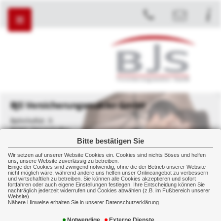
BJS Versicherungsmakler GmbH
Bahnhofstr. 9
82041 Deisenhofen
Bitte bestätigen Sie
+49 89 45450907
+49 89 43577890
Wir setzen auf unserer Website Cookies ein. Cookies sind nichts Böses und helfen
uns, unsere Website zuverlässig zu betreiben.
Einige der Cookies sind zwingend notwendig, ohne die der Betrieb unserer Website
nicht möglich wäre, während andere uns helfen unser Onlineangebot zu verbessern
und wirtschaftlich zu betreiben. Sie können alle Cookies akzeptieren und sofort
fortfahren oder auch eigene Einstellungen festlegen. Ihre Entscheidung können Sie
NEWSTICKER:
nachträglich jederzeit widerrufen und Cookies abwählen (z.B. im Fußbereich unserer
Website).
Nähere Hinweise erhalten Sie in unserer Datenschutzerklärung.
Privat
Sach/Haftpflicht
Haftpflicht
Notwendige
Externe Dienste